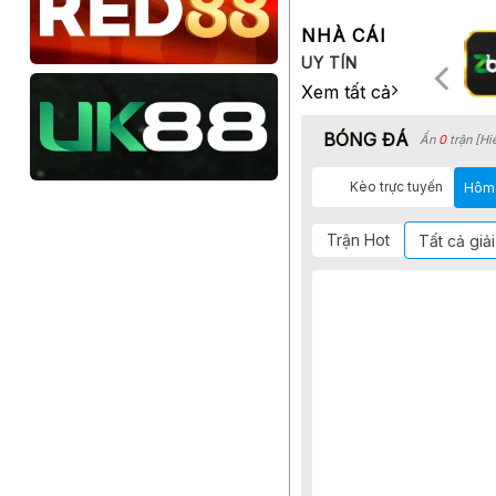
NHÀ CÁI
UY TÍN
Xem tất cả
BÓNG ĐÁ
Ẩn
0
trận
[Hiể
Kèo trực tuyến
Hôm
Trận Hot
Tất cả giả