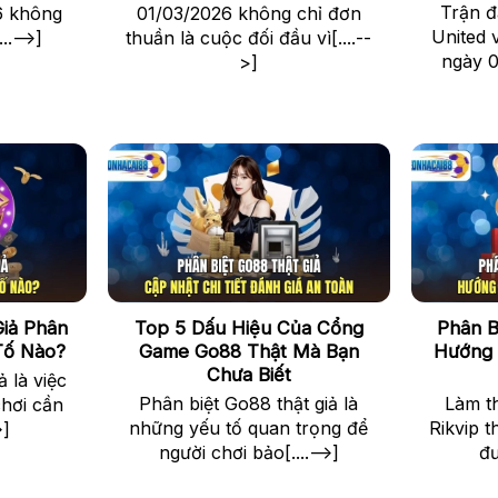
Trận đ
6 không
01/03/2026 không chỉ đơn
United 
..-->]
thuần là cuộc đối đầu vì[....--
ngày 0
>]
Giả Phân
Top 5 Dấu Hiệu Của Cổng
Phân Bi
Tố Nào?
Game Go88 Thật Mà Bạn
Hướng 
Chưa Biết
ả là việc
Phân biệt Go88 thật giả là
Làm t
hơi cần
những yếu tố quan trọng để
Rikvip t
>]
người chơi bảo[....-->]
đư