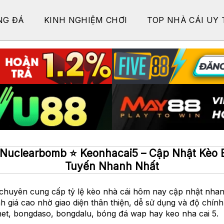
NG ĐÁ
KINH NGHIỆM CHƠI
TOP NHÀ CÁI UY 
 Nuclearbomb ⭐️ Keonhacai5 – Cập Nhật Kèo 
Tuyến Nhanh Nhất
 chuyên cung cấp tỷ lệ kèo nhà cái hôm nay cập nhật nhan
giá cao nhờ giao diện thân thiện, dễ sử dụng và độ chính 
et, bongdaso, bongdalu, bóng đá wap hay keo nha cai 5.