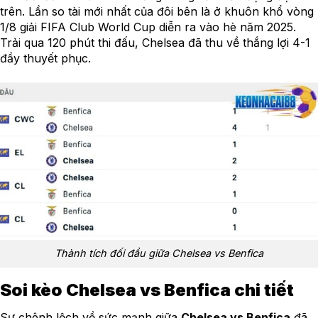
trên. Lần so tài mới nhất của đôi bên là ở khuôn khổ vòng
1/8 giải FIFA Club World Cup diễn ra vào hè năm 2025.
Trải qua 120 phút thi đấu, Chelsea đã thu về thắng lợi 4-1
đầy thuyết phục.
Thành tích đối đầu giữa Chelsea vs Benfica
Soi kèo Chelsea vs Benfica chi tiết
Sự chênh lệch về sức mạnh giữa
Chelsea vs Benfica
đã