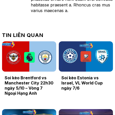
habitasse praesent a. Rhoncus cras mus
varius maecenas a.
TIN LIÊN QUAN
Soi kèo Brentford vs
Soi kèo Estonia vs
Manchester City 22h30
Israel, VL World Cup
ngày 5/10 – Vòng 7
ngày 7/6
Ngoại Hạng Anh