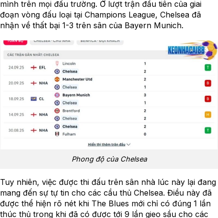
mình trên mọi đấu trường. Ở lượt trận đầu tiên của giai
đoạn vòng đấu loại tại Champions League, Chelsea đã
nhận về thất bại 1-3 trên sân của Bayern Munich.
Phong độ của Chelsea
Tuy nhiên, việc được thi đấu trên sân nhà lúc này lại đang
mang đến sự tự tin cho các cầu thủ Chelsea. Điều này đã
được thể hiện rõ nét khi The Blues mới chỉ có đúng 1 lần
thúc thủ trong khi đã có được tới 9 lần gieo sầu cho các