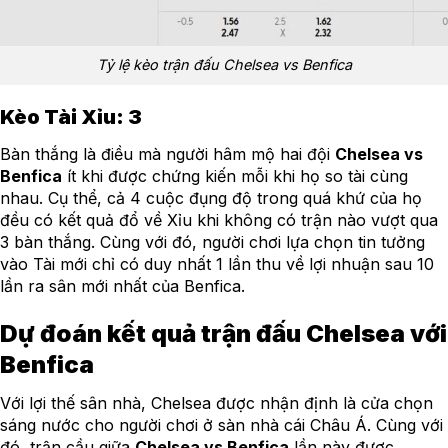
Tỷ lệ kèo trận đấu Chelsea vs Benfica
Kèo Tài Xỉu: 3
Bàn thắng là điều mà người hâm mộ hai đội
Chelsea vs
Benfica
ít khi được chứng kiến mỗi khi họ so tài cùng
nhau. Cụ thể, cả 4 cuộc đụng độ trong quá khứ của họ
đều có kết quả đổ về Xỉu khi không có trận nào vượt qua
3 bàn thắng. Cùng với đó, người chơi lựa chọn tin tưởng
vào Tài mới chỉ có duy nhất 1 lần thu về lợi nhuận sau 10
lần ra sân mới nhất của Benfica.
Dự đoán kết quả trận đấu Chelsea với
Benfica
Với lợi thế sân nhà, Chelsea được nhận định là cửa chọn
sáng nước cho người chơi ở sàn nhà cái Châu Á. Cùng với
đó, trận cầu giữa
Chelsea vs Benfica
lần này được