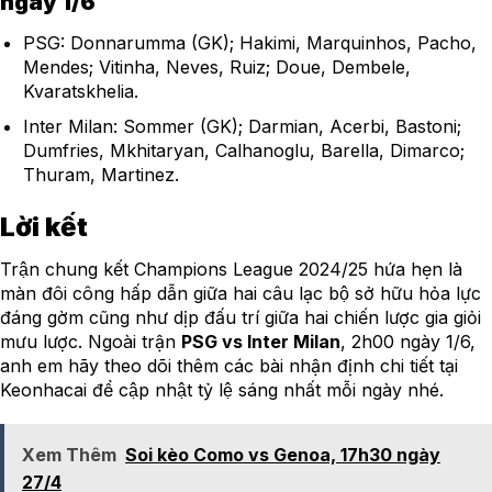
ngày 1/6
PSG: Donnarumma (GK); Hakimi, Marquinhos, Pacho,
Mendes; Vitinha, Neves, Ruiz; Doue, Dembele,
Kvaratskhelia.
Inter Milan: Sommer (GK); Darmian, Acerbi, Bastoni;
Dumfries, Mkhitaryan, Calhanoglu, Barella, Dimarco;
Thuram, Martinez.
Lời kết
Trận chung kết Champions League 2024/25 hứa hẹn là
màn đôi công hấp dẫn giữa hai câu lạc bộ sở hữu hỏa lực
đáng gờm cũng như dịp đấu trí giữa hai chiến lược gia giỏi
mưu lược. Ngoài trận
PSG vs Inter Milan
, 2h00 ngày 1/6,
anh em hãy theo dõi thêm các bài nhận định chi tiết tại
Keonhacai để cập nhật tỷ lệ sáng nhất mỗi ngày nhé.
Xem Thêm
Soi kèo Como vs Genoa, 17h30 ngày
27/4