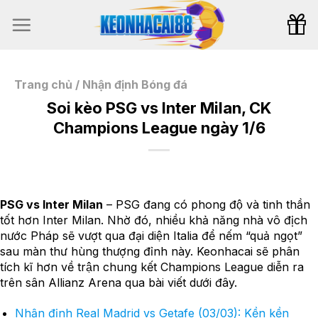
Bỏ
qua
nội
dung
Trang chủ
/
Nhận định Bóng đá
Soi kèo PSG vs Inter Milan, CK
Champions League ngày 1/6
PSG vs Inter Milan
– PSG đang có phong độ và tinh thần
tốt hơn Inter Milan. Nhờ đó, nhiều khả năng nhà vô địch
nước Pháp sẽ vượt qua đại diện Italia để nếm “quả ngọt”
sau màn thư hùng thượng đỉnh này. Keonhacai sẽ phân
tích kĩ hơn về trận chung kết Champions League diễn ra
trên sân Allianz Arena qua bài viết dưới đây.
Nhận định Real Madrid vs Getafe (03/03): Kền kền