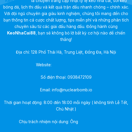
Kèo Nhà Cái
là chuyên trang cập nhật tỷ lệ kèo nhà cái, soi kèo
bóng đá, lịch thi đấu và kết quả trận đấu nhanh chóng – chính xác.
Với đội ngũ chuyên gia giàu kinh nghiệm, chúng tôi mang đến cho
bạn thông tin cá cược chất lượng, tips miễn phí và những phân tích
chuyên sâu từ các giải đấu hàng đầu. Đồng hành cùng
KeoNhaCai88
, bạn sẽ không bỏ lỡ bất kỳ cơ hội nào để chiến
thắng!
Địa chỉ: 128 Phố Thái Hà, Trung Liệt, Đống Đa, Hà Nội
Website:
https://nuclearbomb.io/
Số điện thoại:
0938472109
Email:
info@nuclearbomb.io
Thời gian hoạt động: 8:00 đến 18:00 mỗi ngày ( không tính Lễ Tết,
Chủ Nhật )
Chịu trách nhiệm nội dung: Ông
Trần Mạnh Quang