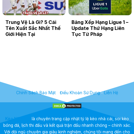
Trung Vệ Là Gì? 5 Cái
Bảng Xếp Hạng Ligue 1 –
Tên Xuất Sắc Nhất Thế
Update Thứ Hạng Liên
Giới Hiện Tại
Tục Từ Pháp
Chính Sách Bảo Mật
-
Điều Khoản Sử Dụng
-
Liên Hệ
Kèo Nhà Cái
là chuyên trang cập nhật tỷ lệ kèo nhà cái, soi kèo
bóng đá, lịch thi đấu và kết quả trận đấu nhanh chóng – chính xác.
Với đội ngũ chuyên gia giàu kinh nghiệm, chúng tôi mang đến cho