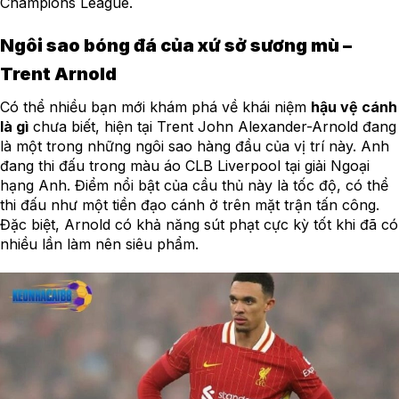
Champions League.
Ngôi sao bóng đá của xứ sở sương mù –
Trent Arnold
Có thể nhiều bạn mới khám phá về khái niệm
hậu vệ cánh
là gì
chưa biết, hiện tại Trent John Alexander-Arnold đang
là một trong những ngôi sao hàng đầu của vị trí này. Anh
đang thi đấu trong màu áo CLB Liverpool tại giải Ngoại
hạng Anh. Điểm nổi bật của cầu thủ này là tốc độ, có thể
thi đấu như một tiền đạo cánh ở trên mặt trận tấn công.
Đặc biệt, Arnold có khả năng sút phạt cực kỳ tốt khi đã có
nhiều lần làm nên siêu phẩm.