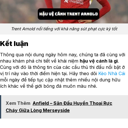
Trent Arnold nổi tiếng với khả năng sút phạt cực kỳ tốt
Kết luận
Thông qua nội dung ngày hôm nay, chúng ta đã cùng với
nhau khám phá chi tiết về khái niệm
hậu vệ cánh là gì
.
Cùng với đó là thông tin của các cầu thủ thi đấu nổi bật ở
vị trí này vào thời điểm hiện tại. Hãy theo dõi
Kèo Nhà Cái
mỗi ngày để tiếp tục cập nhật thêm nhiều nội dung hữu
ích khác về thế giới bóng đá muôn màu nhé.
Xem Thêm
Anfield – Sân Đấu Huyền Thoại Rực
Cháy Giữa Lòng Merseyside