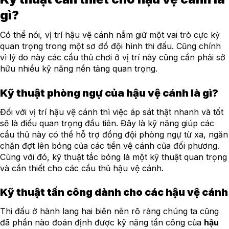
gì?
Có thể nói, vị trí hậu vệ cánh nắm giữ một vai trò cực kỳ
quan trọng trong một sơ đồ đội hình thi đấu. Cũng chính
vì lý do này các cầu thủ chơi ở vị trí này cũng cần phải sở
hữu nhiều kỹ năng nền tảng quan trọng.
Kỹ thuật phòng ngự của hậu vệ cánh là gì?
Đối với vị trí hậu vệ cánh thì việc áp sát thật nhanh và tốt
sẽ là điều quan trọng đầu tiên. Đây là kỹ năng giúp các
cầu thủ này có thể hỗ trợ đồng đội phòng ngự từ xa, ngăn
chặn đợt lên bóng của các tiền vệ cánh của đối phương.
Cùng với đó, kỹ thuật tắc bóng là một kỹ thuật quan trọng
và cần thiết cho các cầu thủ hậu vệ cánh.
Kỹ thuật tấn công dành cho các hậu vệ cánh
Thi đấu ở hành lang hai biên nên rõ ràng chúng ta cũng
đã phần nào đoán định được kỹ năng tấn công của
hậu