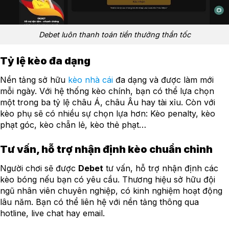
Debet luôn thanh toán tiền thưởng thần tốc
Tỷ lệ kèo đa dạng
Nền tảng sở hữu
kèo nhà cái
đa dạng và được làm mới
mỗi ngày. Với hệ thống kèo chính, bạn có thể lựa chọn
một trong ba tỷ lệ châu Á, châu Âu hay tài xỉu. Còn với
kèo phụ sẽ có nhiều sự chọn lựa hơn: Kèo penalty, kèo
phạt góc, kèo chẵn lẻ, kèo thẻ phạt…
Tư vấn, hỗ trợ nhận định kèo chuẩn chỉnh
Người chơi sẽ được
Debet
tư vấn, hỗ trợ nhận định các
kèo bóng nếu bạn có yêu cầu. Thương hiệu sở hữu đội
ngũ nhân viên chuyên nghiệp, có kinh nghiệm hoạt động
lâu năm. Bạn có thể liên hệ với nền tảng thông qua
hotline, live chat hay email.