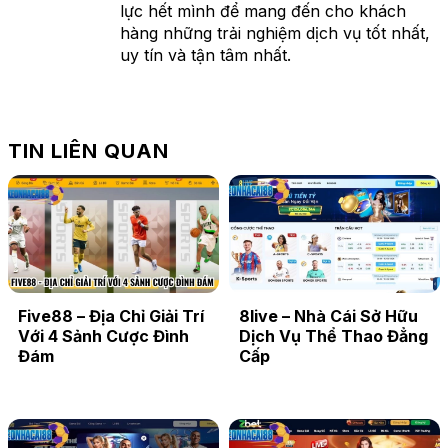
lực hết mình để mang đến cho khách
hàng những trải nghiệm dịch vụ tốt nhất,
uy tín và tận tâm nhất.
TIN LIÊN QUAN
Five88 – Địa Chỉ Giải Trí
8live – Nhà Cái Sở Hữu
Với 4 Sảnh Cược Đình
Dịch Vụ Thể Thao Đẳng
Đám
Cấp