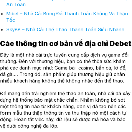
An Toàn
Mibet – Nhà Cái Bóng Đá Thanh Toán Khủng Và Thần
Tốc
Sky88 – Nhà Cái Thể Thao Thanh Toán Siêu Nhanh
Các thông tin cơ bản về địa chỉ Debet
Đây là một nhà cái trực tuyến cung cấp dịch vụ game đổi
thưởng. Đến với thương hiệu, bạn có thể thỏa sức khám
phá các danh mục như: Game bài, casino, bắn cá, lô đề,
đá gà,… Trong đó, sản phẩm giúp thương hiệu giữ chân
nhiều khách hàng không thể không nhắc đến thể thao.
Để mang đến trải nghiệm thể thao an toàn, nhà cái đã xây
dựng hệ thống bảo mật chắc chắn. Nhằm không bỏ sót
một thông tin nào từ khách hàng, đơn vị đã tạo nên các
form mẫu thu thập thông tin và thu thập nó một cách tự
động. Hoàn tất việc này, dữ liệu sẽ được mã hóa và bảo
vệ dưới công nghệ đa lớp.