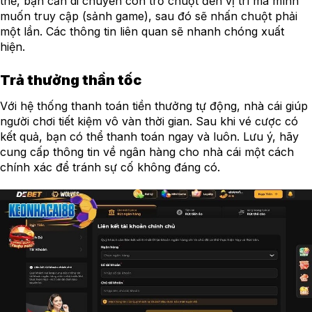
thể, bạn cần di chuyển con trỏ chuột đến vị trí mà mình
muốn truy cập (sảnh game), sau đó sẽ nhấn chuột phải
một lần. Các thông tin liên quan sẽ nhanh chóng xuất
hiện.
Trả thưởng thần tốc
Với hệ thống thanh toán tiền thưởng tự động, nhà cái giúp
người chơi tiết kiệm vô vàn thời gian. Sau khi vé cược có
kết quả, bạn có thể thanh toán ngay và luôn. Lưu ý, hãy
cung cấp thông tin về ngân hàng cho nhà cái một cách
chính xác để tránh sự cố không đáng có.