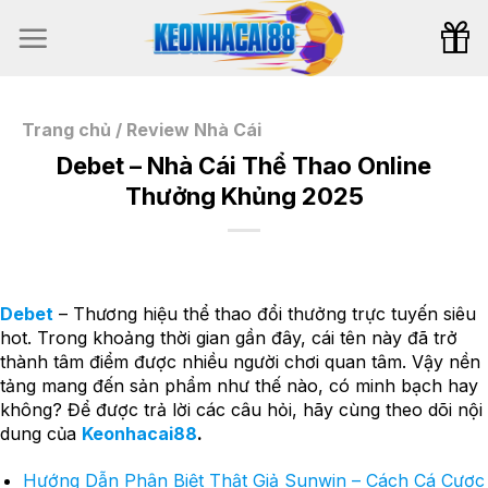
Bỏ
qua
nội
dung
Trang chủ
/
Review Nhà Cái
Debet – Nhà Cái Thể Thao Online
Thưởng Khủng 2025
Debet
– Thương hiệu thể thao đổi thưởng trực tuyến siêu
hot. Trong khoảng thời gian gần đây, cái tên này đã trở
thành tâm điểm được nhiều người chơi quan tâm. Vậy nền
tảng mang đến sản phẩm như thế nào, có minh bạch hay
không? Để được trả lời các câu hỏi, hãy cùng theo dõi nội
dung của
Keonhacai88
.
Hướng Dẫn Phân Biệt Thật Giả Sunwin – Cách Cá Cược