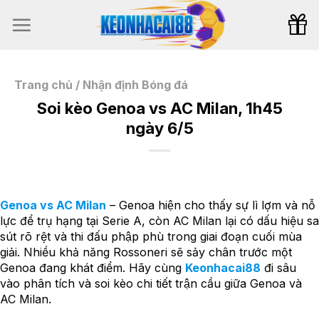
Bỏ
qua
nội
dung
Trang chủ
/
Nhận định Bóng đá
Soi kèo Genoa vs AC Milan, 1h45
ngày 6/5
Genoa vs AC Milan
– Genoa hiện cho thấy sự lì lợm và nỗ
lực để trụ hạng tại Serie A, còn AC Milan lại có dấu hiệu sa
sút rõ rệt và thi đấu phập phù trong giai đoạn cuối mùa
giải. Nhiều khả năng Rossoneri sẽ sảy chân trước một
Genoa đang khát điểm. Hãy cùng
Keonhacai88
đi sâu
vào phân tích và soi kèo chi tiết trận cầu giữa Genoa và
AC Milan.