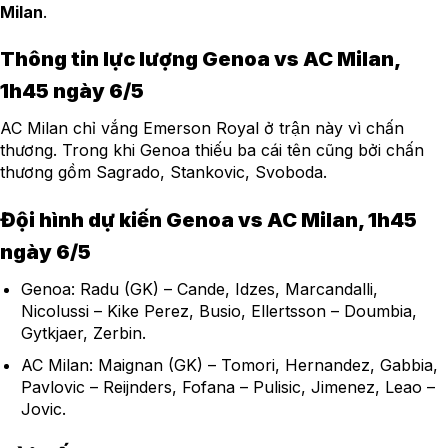
Milan
.
Thông tin lực lượng Genoa vs AC Milan,
1h45 ngày 6/5
AC Milan chỉ vắng Emerson Royal ở trận này vì chấn
thương. Trong khi Genoa thiếu ba cái tên cũng bởi chấn
thương gồm Sagrado, Stankovic, Svoboda.
Đội hình dự kiến Genoa vs AC Milan, 1h45
ngày 6/5
Genoa: Radu (GK) – Cande, Idzes, Marcandalli,
Nicolussi – Kike Perez, Busio, Ellertsson – Doumbia,
Gytkjaer, Zerbin.
AC Milan: Maignan (GK) – Tomori, Hernandez, Gabbia,
Pavlovic – Reijnders, Fofana – Pulisic, Jimenez, Leao –
Jovic.