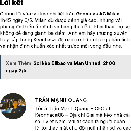
Lời kết
Chúng tôi vừa soi kèo chi tiết trận
Genoa vs AC Milan
,
1h45 ngày 6/5. Milan dù được đánh giá cao, nhưng với
phong độ thiếu ổn định và hàng thủ dễ bị khai thác, họ sẽ
không dễ dàng giành ba điểm. Anh em hãy thường xuyên
truy cập trang Keonhacai để nắm rõ hơn những phân tích
và nhận định chuẩn xác nhất trước mỗi vòng đấu nhé.
Xem Thêm
Soi kèo Bilbao vs Man United, 2h00
ngày 2/5
TRẦN MẠNH QUANG
Tôi là Trần Mạnh Quang – CEO of
Keonhacai88 – Địa chỉ Giải mã kèo nhà cái
số 1 Việt Nam. Với tư cách là người quản
lý, tôi thay mặt cho đội ngũ nhân sự và các