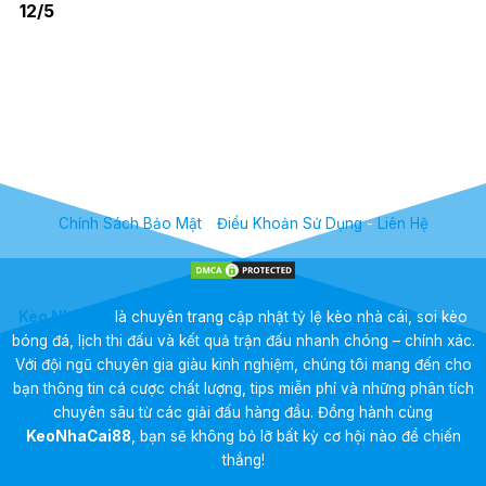
12/5
Chính Sách Bảo Mật
-
Điều Khoản Sử Dụng
-
Liên Hệ
Kèo Nhà Cái
là chuyên trang cập nhật tỷ lệ kèo nhà cái, soi kèo
bóng đá, lịch thi đấu và kết quả trận đấu nhanh chóng – chính xác.
Với đội ngũ chuyên gia giàu kinh nghiệm, chúng tôi mang đến cho
bạn thông tin cá cược chất lượng, tips miễn phí và những phân tích
chuyên sâu từ các giải đấu hàng đầu. Đồng hành cùng
KeoNhaCai88
, bạn sẽ không bỏ lỡ bất kỳ cơ hội nào để chiến
thắng!