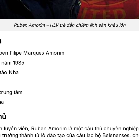
Ruben Amorim – HLV trẻ dần chiếm lĩnh sân khâu lớn
n
uben Filipe Marques Amorim
1 năm 1985
 Đào Nha
 trung tâm
ha
hủ
́n luyện viên, Ruben Amorim là một cầu thủ chuyên nghiệ
rưởng thành từ lò đào tạo của câu lạc bộ Belenenses, chơi 