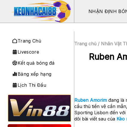
Bỏ
qua
NHẬN ĐỊNH BÓ
nội
dung
Trang Chủ
Trang chủ
/
Nhân Vật T
Livescore
Ruben Am
Kết quả bóng đá
Bảng xếp hạng
Lịch Thi Đấu
Ruben Amorim
đang là 
cầu thủ tiền vệ cần
Sporting Lisbon đến với 
dõi bài viết sau của
Kèo 