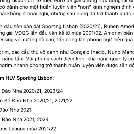
ing Lisbon chi 10 triệu euro để giải phóng hợp đồng tại
 có dành cho một huấn luyện viên “non” kinh nghiệm đỉ
ải không ít hoài nghi, nhưng sau cùng đã trở thành bước n
 đầu tiên dẫn dắt Sporting Lisbon (2020/21), Ruben Amorim
g giải VĐQG lần đầu tiên kể từ mùa 2001/02. Amorim biến
sing với cường độ cao, tấn công lẫn phòng ngự hiệu quả
 Amorim, các cầu thủ vô danh như Gonçalo Inacio, Nuno Me
 nâng tầm. Với phong cách điềm tĩnh, khả năng quản lý co
morim nhanh chóng trở thành huấn luyện viên được săn đ
làm HLV Sporting Lisbon:
̀ Đào Nha 2020/21, 2023/24
̀n Bồ Đào Nha 2020/21, 2021/22
 Đào Nha 2021
ồ Đào Nha 2021, 2024
ons League mùa 2021/22