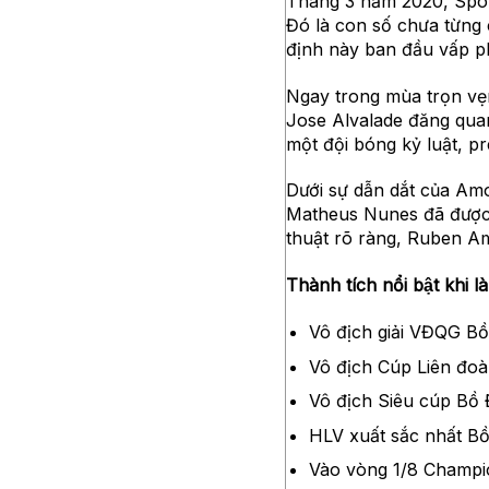
Tháng 3 năm 2020, Sport
Đó là con số chưa từng
định này ban đầu vấp ph
Ngay trong mùa trọn vẹn
Jose Alvalade đăng quan
một đội bóng kỷ luật, pres
Dưới sự dẫn dắt của
Matheus Nunes đã được
thuật rõ ràng, Ruben A
Thành tích nổi bật khi 
Vô địch giải VĐQG Bô
Vô địch Cúp Liên đoa
Vô địch Siêu cúp Bồ
HLV xuất sắc nhất B
Vào vòng 1/8 Champi