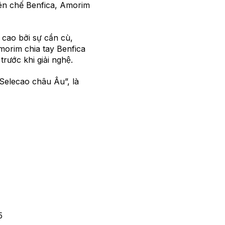
biên chế Benfica, Amorim
 cao bởi sự cần cù,
morim chia tay Benfica
rước khi giải nghệ.
 “Selecao châu Âu”, là
5