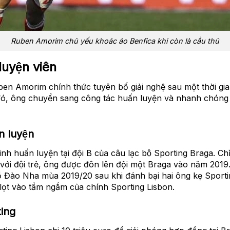
Ruben Amorim chủ yếu khoác áo Benfica khi còn là cầu thủ
luyện viên
ben Amorim chính thức tuyên bố giải nghệ sau một thời gia
đó, ông chuyển sang công tác huấn luyện và nhanh chóng
n luyện
h huấn luyện tại đội B của câu lạc bộ Sporting Braga. Chỉ
̣ng với đội trẻ, ông được đôn lên đội một Braga vào năm 20
Bồ Đào Nha mùa 2019/20 sau khi đánh bại hai ông kẹ Sport
ng lọt vào tầm ngắm của chính Sporting Lisbon.
ting