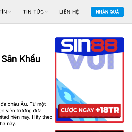
TÍN
TIN TỨC
LIÊN HỆ
NHẬN QUÀ
 Sân Khấu
g đá châu Âu. Từ một
ện viên trưởng đưa
nited hiện nay. Hãy theo
ha này.