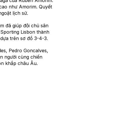
 Braga của Ruben Amorim.
nh cao như Amorim. Quyết
goặt lịch sử.
 đã giúp đội chủ sân
 Sporting Lisbon thành
 dựa trên sơ đồ 3-4-3.
ndes, Pedro Goncalves,
n người cùng chiến
ón khắp châu Âu.