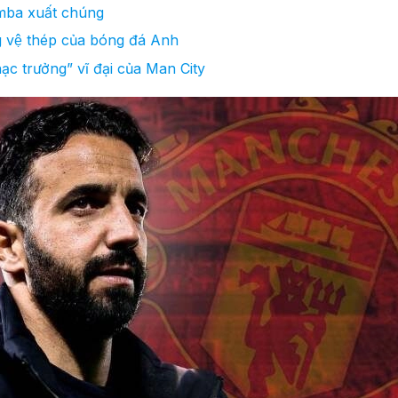
ba xuất chúng
ệ thép của bóng đá Anh
c trưởng” vĩ đại của Man City