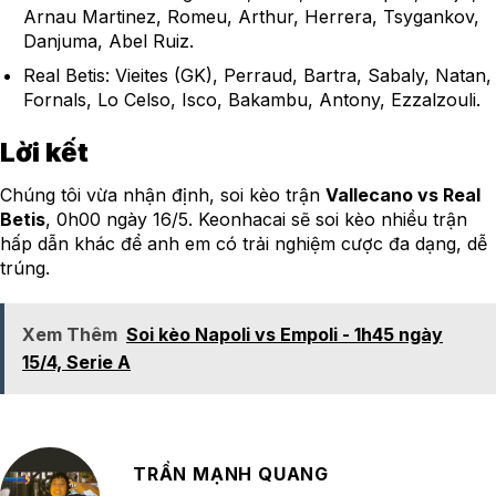
Arnau Martinez, Romeu, Arthur, Herrera, Tsygankov,
Danjuma, Abel Ruiz.
Real Betis: Vieites (GK), Perraud, Bartra, Sabaly, Natan,
Fornals, Lo Celso, Isco, Bakambu, Antony, Ezzalzouli.
Lời kết
Chúng tôi vừa nhận định, soi kèo trận
Vallecano vs Real
Betis
, 0h00 ngày 16/5. Keonhacai sẽ soi kèo nhiều trận
hấp dẫn khác để anh em có trải nghiệm cược đa dạng, dễ
trúng.
Xem Thêm
Soi kèo Napoli vs Empoli - 1h45 ngày
15/4, Serie A
TRẦN MẠNH QUANG