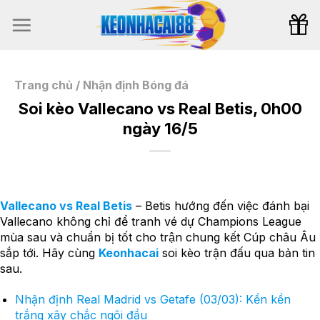
Bỏ
qua
nội
dung
Trang chủ
/
Nhận định Bóng đá
Soi kèo Vallecano vs Real Betis, 0h00
ngày 16/5
Vallecano vs Real Betis
– Betis hướng đến việc đánh bại
Vallecano không chỉ để tranh vé dự Champions League
mùa sau và chuẩn bị tốt cho trận chung kết Cúp châu Âu
sắp tới. Hãy cùng
Keonhacai
soi kèo trận đấu qua bản tin
sau.
Nhận định Real Madrid vs Getafe (03/03): Kền kền
trắng xây chắc ngôi đầu