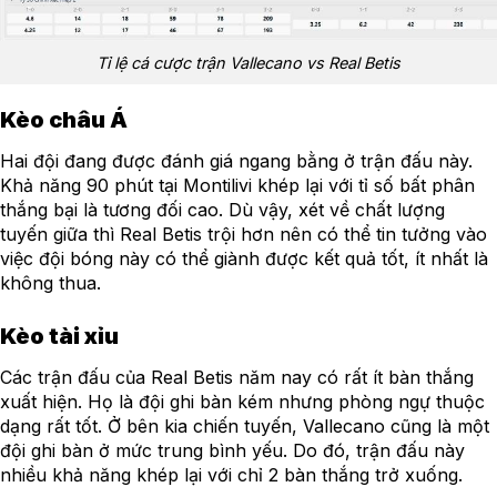
Tỉ lệ cá cược trận Vallecano vs Real Betis
Kèo châu Á
Hai đội đang được đánh giá ngang bằng ở trận đấu này.
Khả năng 90 phút tại Montilivi khép lại với tỉ số bất phân
thắng bại là tương đối cao. Dù vậy, xét về chất lượng
tuyến giữa thì Real Betis trội hơn nên có thể tin tưởng vào
việc đội bóng này có thể giành được kết quả tốt, ít nhất là
không thua.
Kèo tài xỉu
Các trận đấu của Real Betis năm nay có rất ít bàn thắng
xuất hiện. Họ là đội ghi bàn kém nhưng phòng ngự thuộc
dạng rất tốt. Ở bên kia chiến tuyến, Vallecano cũng là một
đội ghi bàn ở mức trung bình yếu. Do đó, trận đấu này
nhiều khả năng khép lại với chỉ 2 bàn thắng trở xuống.