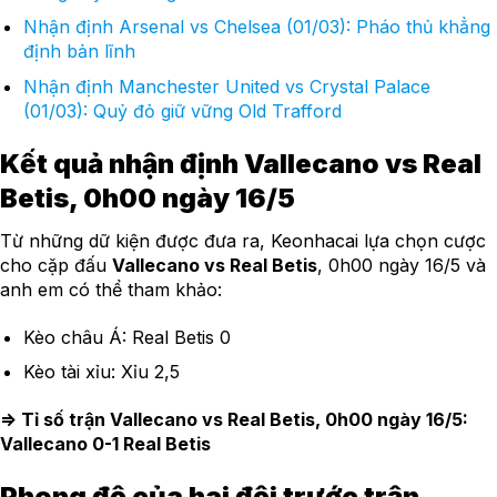
Nhận định Arsenal vs Chelsea (01/03): Pháo thủ khẳng
định bản lĩnh
Nhận định Manchester United vs Crystal Palace
(01/03): Quỷ đỏ giữ vững Old Trafford
Kết quả nhận định Vallecano vs Real
Betis, 0h00 ngày 16/5
Từ những dữ kiện được đưa ra, Keonhacai lựa chọn cược
cho cặp đấu
Vallecano vs Real Betis
, 0h00 ngày 16/5 và
anh em có thể tham khảo:
Kèo châu Á: Real Betis 0
Kèo tài xỉu: Xỉu 2,5
=> Tỉ số trận Vallecano vs Real Betis, 0h00 ngày 16/5:
Vallecano 0-1 Real Betis
Phong độ của hai đội trước trận