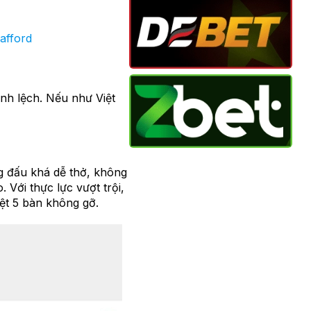
afford
nh lệch. Nếu như Việt
g đấu khá dễ thở, không
 Với thực lực vượt trội,
ệt 5 bàn không gỡ.