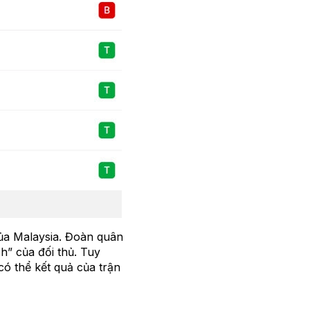
của Malaysia. Đoàn quân
h” của đối thủ. Tuy
có thể kết quả của trận