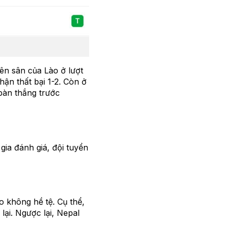
rên sân của Lào ở lượt
ận thất bại 1-2. Còn ở
bàn thắng trước
gia đánh giá, đội tuyển
o không hề tệ. Cụ thể,
ại. Ngược lại, Nepal