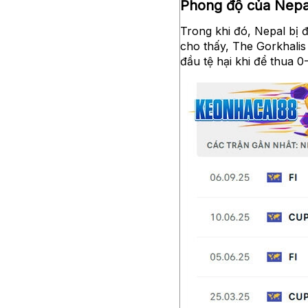
Phong độ của Nepa
Trong khi đó, Nepal bị 
cho thấy, The Gorkhalis
đầu tệ hại khi để thua 0