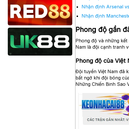
Nhận định Arsenal vs
Nhận định Manchester
Phong độ gần đ
Phong độ và những kết
Nam là đội cạnh tranh vé
Phong độ của Việt
Đội tuyển Việt Nam đã 
bất ngờ khi đội bóng của
Những Chiến Binh Sao Và