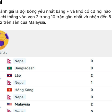
l
đánh giá là đội bóng yếu nhất bảng F và khó có cơ hội nào
 chi thắng vỏn vẹn 2 trong 10 trận gần nhất và nhận đến 5 
-2 trên sân của Malaysia.