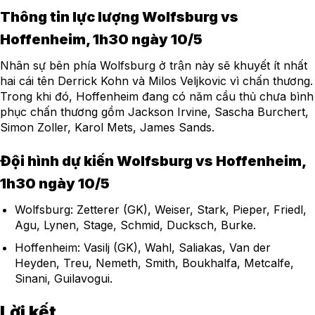
Thông tin lực lượng Wolfsburg vs
Hoffenheim, 1h30 ngày 10/5
Nhân sự bên phía Wolfsburg ở trận này sẽ khuyết ít nhất
hai cái tên Derrick Kohn và Milos Veljkovic vì chấn thương.
Trong khi đó, Hoffenheim đang có năm cầu thủ chưa bình
phục chấn thương gồm Jackson Irvine, Sascha Burchert,
Simon Zoller, Karol Mets, James Sands.
Đội hình dự kiến Wolfsburg vs Hoffenheim,
1h30 ngày 10/5
Wolfsburg: Zetterer (GK), Weiser, Stark, Pieper, Friedl,
Agu, Lynen, Stage, Schmid, Ducksch, Burke.
Hoffenheim: Vasilj (GK), Wahl, Saliakas, Van der
Heyden, Treu, Nemeth, Smith, Boukhalfa, Metcalfe,
Sinani, Guilavogui.
Lời kết