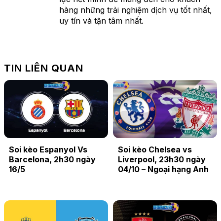
hàng những trải nghiệm dịch vụ tốt nhất,
uy tín và tận tâm nhất.
TIN LIÊN QUAN
Soi kèo Espanyol Vs
Soi kèo Chelsea vs
Barcelona, 2h30 ngày
Liverpool, 23h30 ngày
16/5
04/10 – Ngoại hạng Anh