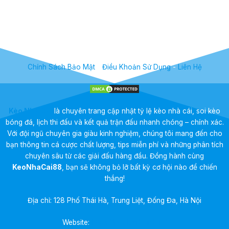
Chính Sách Bảo Mật
-
Điều Khoản Sử Dụng
-
Liên Hệ
Kèo Nhà Cái
là chuyên trang cập nhật tỷ lệ kèo nhà cái, soi kèo
bóng đá, lịch thi đấu và kết quả trận đấu nhanh chóng – chính xác.
Với đội ngũ chuyên gia giàu kinh nghiệm, chúng tôi mang đến cho
bạn thông tin cá cược chất lượng, tips miễn phí và những phân tích
chuyên sâu từ các giải đấu hàng đầu. Đồng hành cùng
KeoNhaCai88
, bạn sẽ không bỏ lỡ bất kỳ cơ hội nào để chiến
thắng!
Địa chỉ: 128 Phố Thái Hà, Trung Liệt, Đống Đa, Hà Nội
Website:
https://nuclearbomb.io/