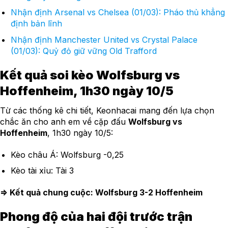
Nhận định Arsenal vs Chelsea (01/03): Pháo thủ khẳng
định bản lĩnh
Nhận định Manchester United vs Crystal Palace
(01/03): Quỷ đỏ giữ vững Old Trafford
Kết quả soi kèo Wolfsburg vs
Hoffenheim, 1h30 ngày 10/5
Từ các thống kê chi tiết, Keonhacai mang đến lựa chọn
chắc ăn cho anh em về cặp đấu
Wolfsburg vs
Hoffenheim
, 1h30 ngày 10/5:
Kèo châu Á: Wolfsburg -0,25
Kèo tài xỉu: Tài 3
=> Kết quả chung cuộc: Wolfsburg 3-2 Hoffenheim
Phong độ của hai đội trước trận