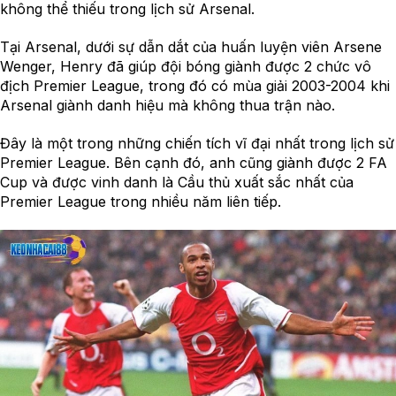
không thể thiếu trong lịch sử Arsenal.
Tại Arsenal, dưới sự dẫn dắt của huấn luyện viên Arsene
Wenger, Henry đã giúp đội bóng giành được 2 chức vô
địch Premier League, trong đó có mùa giải 2003-2004 khi
Arsenal giành danh hiệu mà không thua trận nào.
Đây là một trong những chiến tích vĩ đại nhất trong lịch sử
Premier League. Bên cạnh đó, anh cũng giành được 2 FA
Cup và được vinh danh là Cầu thủ xuất sắc nhất của
Premier League trong nhiều năm liên tiếp.