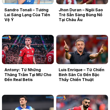
Sandro Tonali – Tương
Jhon Duran – Ngôi Sao
Lai Sáng Lạng Của Tiền
Trẻ Sẵn Sàng Bùng Nổ
Vệ Ý
Tại Châu Âu
Antony: Từ Những
Luis Enrique – Từ Chiến
Thăng Trầm Tại MU Cho
Binh Sân Cỏ Đến Bậc
Đến Real Betis
Thầy Chiến Thuật