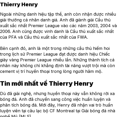
Thierry Henry
Ngoài những danh hiệu tập thể, anh còn nhận được nhiều
giải thưởng cá nhân danh giá. Anh đã giành giải Cầu thủ
xuất sắc nhất Premier League vào các năm 2003, 2004 và
2006. Anh cũng được vinh danh là Cầu thủ xuất sắc nhất
của PFA và Cầu thủ xuất sắc nhất của FWA.
Bên cạnh đó, anh là một trong những cầu thủ hiếm hoi
trong lịch sử Premier League đạt được danh hiệu Chiếc
giày vàng Premier League nhiều lần. Những thành tích cá
nhân này không chỉ khẳng định tài năng vượt trội mà còn
cement vị trí huyền thoại trong lòng người hâm mộ.
Tin mới nhất về Thierry Henry
Dù đã giải nghệ, nhưng huyền thoại này vẫn không rời xa
bóng đá. Anh đã chuyển sang công việc huấn luyện và
phân tích bóng đá. Mới đây, Henry đã nhận vai trò huấn
luyện viên tại câu lạc bộ CF Montreal tại Giải bóng đá nhà
nghề Mỹ (MLS).