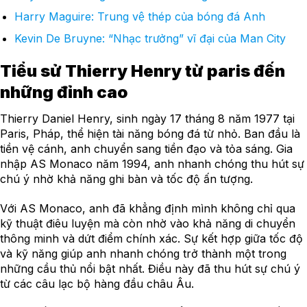
Harry Maguire: Trung vệ thép của bóng đá Anh
Kevin De Bruyne: “Nhạc trưởng” vĩ đại của Man City
Tiểu sử Thierry Henry từ paris đến
những đỉnh cao
Thierry Daniel Henry, sinh ngày 17 tháng 8 năm 1977 tại
Paris, Pháp, thể hiện tài năng bóng đá từ nhỏ. Ban đầu là
tiền vệ cánh, anh chuyển sang tiền đạo và tỏa sáng. Gia
nhập AS Monaco năm 1994, anh nhanh chóng thu hút sự
chú ý nhờ khả năng ghi bàn và tốc độ ấn tượng.
Với AS Monaco, anh đã khẳng định mình không chỉ qua
kỹ thuật điêu luyện mà còn nhờ vào khả năng di chuyển
thông minh và dứt điểm chính xác. Sự kết hợp giữa tốc độ
và kỹ năng giúp anh nhanh chóng trở thành một trong
những cầu thủ nổi bật nhất. Điều này đã thu hút sự chú ý
từ các câu lạc bộ hàng đầu châu Âu.